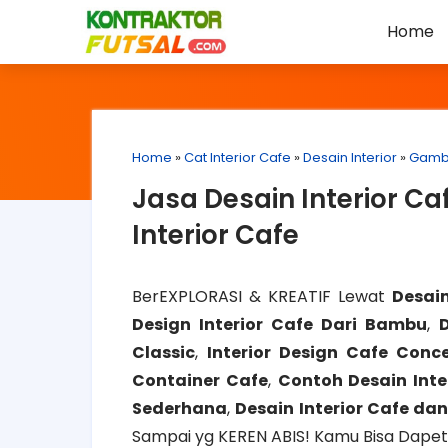
Home
Home
»
Cat Interior Cafe
»
Desain Interior
»
Gamba
Jasa Desain Interior C
Interior Cafe
BerEXPLORASI & KREATIF Lewat
Desain
Design Interior Cafe Dari Bambu
,
D
Classic
,
Interior Design Cafe Conc
Container Cafe
,
Contoh Desain Inte
Sederhana
,
Desain Interior Cafe da
Sampai yg KEREN ABIS! Kamu Bisa Dapeti