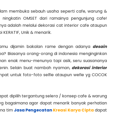
dalam membuka sebauh usaha seperti cafe, warung &
uk ningkatin OMSET dari ramainya pengunjung cafe!
snya adalah melalui dekorasi cat interior cafe ataupun
i KERATIF, Unik & menarik.
kamu dijamin bakalan rame dengan adanya
desain
pa? Biasanya orang-orang di indonesia menginginkan
an enak menu-menunya tapi asik, seru suasananya
enin. Selain buat nambah nyaman,
dekorasi interior
empat untuk foto-foto selfie ataupun wefie yg COCOK
dapat dipilih tergantung selera / konsep cafe & warung
yg bagaimana agar dapat menarik banyak perhatian
ena tim
Jasa Pengecatan
Kreasi Karya Cipta
dapat